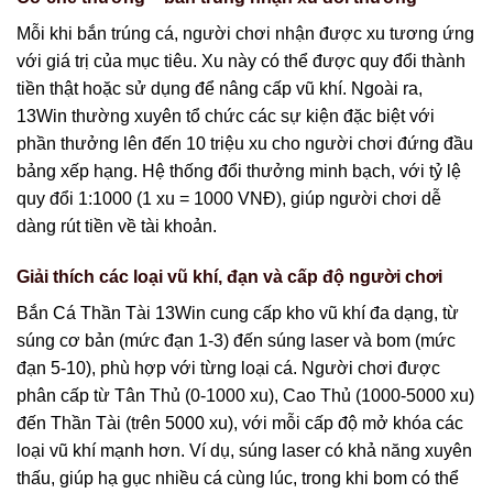
Mỗi khi bắn trúng cá, người chơi nhận được xu tương ứng
với giá trị của mục tiêu. Xu này có thể được quy đổi thành
tiền thật hoặc sử dụng để nâng cấp vũ khí. Ngoài ra,
13Win thường xuyên tổ chức các sự kiện đặc biệt với
phần thưởng lên đến 10 triệu xu cho người chơi đứng đầu
bảng xếp hạng. Hệ thống đổi thưởng minh bạch, với tỷ lệ
quy đổi 1:1000 (1 xu = 1000 VNĐ), giúp người chơi dễ
dàng rút tiền về tài khoản.
Giải thích các loại vũ khí, đạn và cấp độ người chơi
Bắn Cá Thần Tài 13Win cung cấp kho vũ khí đa dạng, từ
súng cơ bản (mức đạn 1-3) đến súng laser và bom (mức
đạn 5-10), phù hợp với từng loại cá. Người chơi được
phân cấp từ Tân Thủ (0-1000 xu), Cao Thủ (1000-5000 xu)
đến Thần Tài (trên 5000 xu), với mỗi cấp độ mở khóa các
loại vũ khí mạnh hơn. Ví dụ, súng laser có khả năng xuyên
thấu, giúp hạ gục nhiều cá cùng lúc, trong khi bom có thể