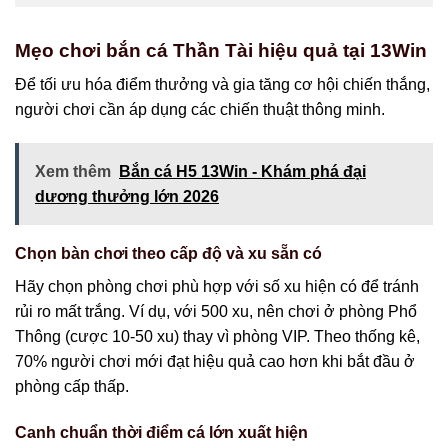
Mẹo chơi bắn cá Thần Tài hiệu quả tại 13Win
Để tối ưu hóa điểm thưởng và gia tăng cơ hội chiến thắng,
người chơi cần áp dụng các chiến thuật thông minh.
Xem thêm
Bắn cá H5 13Win - Khám phá đại
dương thưởng lớn 2026
Chọn bàn chơi theo cấp độ và xu sẵn có
Hãy chọn phòng chơi phù hợp với số xu hiện có để tránh
rủi ro mất trắng. Ví dụ, với 500 xu, nên chơi ở phòng Phổ
Thông (cược 10-50 xu) thay vì phòng VIP. Theo thống kê,
70% người chơi mới đạt hiệu quả cao hơn khi bắt đầu ở
phòng cấp thấp.
Canh chuẩn thời điểm cá lớn xuất hiện