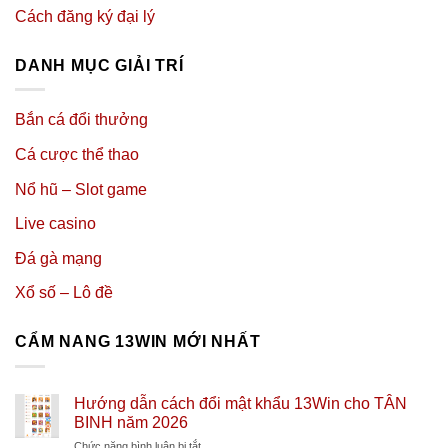
Cách đăng ký đại lý
DANH MỤC GIẢI TRÍ
Bắn cá đổi thưởng
Cá cược thể thao
Nổ hũ – Slot game
Live casino
Đá gà mạng
Xổ số – Lô đề
CẨM NANG 13WIN MỚI NHẤT
Hướng dẫn cách đổi mật khẩu 13Win cho TÂN
BINH năm 2026
ở
Chức năng bình luận bị tắt