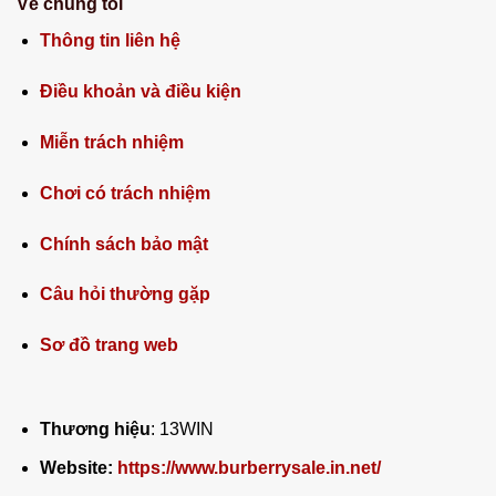
Về chúng tôi
Thông tin liên hệ
Điều khoản và điều kiện
Miễn trách nhiệm
Chơi có trách nhiệm
Chính sách bảo mật
Câu hỏi thường gặp
Sơ đồ trang web
Thương hiệu
: 13WIN
Website:
https://www.burberrysale.in.net/