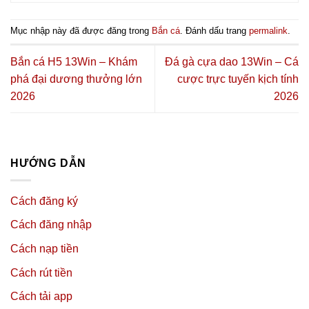
Mục nhập này đã được đăng trong
Bắn cá
. Đánh dấu trang
permalink
.
Bắn cá H5 13Win – Khám
Đá gà cựa dao 13Win – Cá
phá đại dương thưởng lớn
cược trực tuyến kịch tính
2026
2026
HƯỚNG DẪN
Cách đăng ký
Cách đăng nhập
Cách nạp tiền
Cách rút tiền
Cách tải app