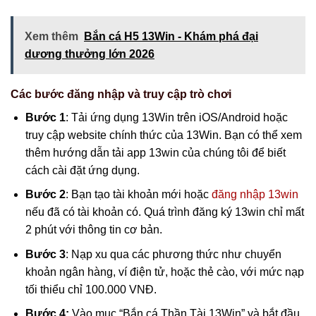
Xem thêm
Bắn cá H5 13Win - Khám phá đại
dương thưởng lớn 2026
Các bước đăng nhập và truy cập trò chơi
Bước 1
: Tải ứng dụng 13Win trên iOS/Android hoặc
truy cập website chính thức của 13Win. Bạn có thể xem
thêm hướng dẫn tải app 13win của chúng tôi để biết
cách cài đặt ứng dụng.
Bước 2
: Bạn tạo tài khoản mới hoặc
đăng nhập 13win
nếu đã có tài khoản có. Quá trình đăng ký 13win chỉ mất
2 phút với thông tin cơ bản.
Bước 3
: Nạp xu qua các phương thức như chuyển
khoản ngân hàng, ví điện tử, hoặc thẻ cào, với mức nạp
tối thiểu chỉ 100.000 VNĐ.
Bước 4:
Vào mục “Bắn cá Thần Tài 13Win” và bắt đầu