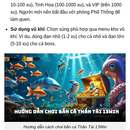
10-100 xu), Tinh Hoa (100-1000 xu), và VIP (trên 1000
xu). Người mới nên bắt đầu với phòng Phổ Thông để
làm quen.
Sử dụng vũ khí
: Chọn súng phù hợp qua menu kho vũ
khí. Ví dụ, dùng đạn nhỏ (1-2 xu) cho cá nhỏ và đạn lớn
(5-10 xu) cho cá boss.
Hướng dẫn cách chơi bắn cá Thần Tài 13Win