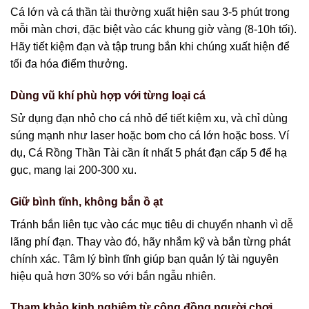
Cá lớn và cá thần tài thường xuất hiện sau 3-5 phút trong
mỗi màn chơi, đặc biệt vào các khung giờ vàng (8-10h tối).
Hãy tiết kiệm đạn và tập trung bắn khi chúng xuất hiện để
tối đa hóa điểm thưởng.
Dùng vũ khí phù hợp với từng loại cá
Sử dụng đạn nhỏ cho cá nhỏ để tiết kiệm xu, và chỉ dùng
súng mạnh như laser hoặc bom cho cá lớn hoặc boss. Ví
dụ, Cá Rồng Thần Tài cần ít nhất 5 phát đạn cấp 5 để hạ
gục, mang lại 200-300 xu.
Giữ bình tĩnh, không bắn ồ ạt
Tránh bắn liên tục vào các mục tiêu di chuyển nhanh vì dễ
lãng phí đạn. Thay vào đó, hãy nhắm kỹ và bắn từng phát
chính xác. Tâm lý bình tĩnh giúp bạn quản lý tài nguyên
hiệu quả hơn 30% so với bắn ngẫu nhiên.
Tham khảo kinh nghiệm từ cộng đồng người chơi