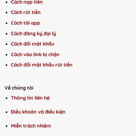
Cách nạp tiền
Cách rút tiền
Cách tải app
Cách đăng ký đại lý
Cách đổi mật khẩu
Cách vào link bị chặn
Cách đổi mật khẩu rút tiền
Về chúng tôi
Thông tin liên hệ
Điều khoản và điều kiện
Miễn trách nhiệm