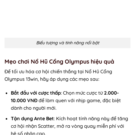
Biểu tượng và tính năng nổi bật
Mẹo chơi Nổ Hũ Cổng Olympus hiệu quả
Để tối ưu hóa cơ hội chiến thắng tại Nổ Hũ Cổng
Olympus 13win, hãy áp dụng các mẹo sau:
Bắt đầu với cược thấp
: Chọn mức cược từ
2.000-
10.000 VNĐ
để làm quen với nhịp game, đặc biệt
dành cho người mới.
Tận dụng Ante Bet
: Kích hoạt tính năng này để tăng
cơ hội nhận Scatter, mở ra vòng quay miễn phí với
hệ số nhân cao.