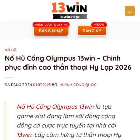
Chuyển
đến
nội
dung
ĐĂNG NHẬP
ĐĂNG KÝ
NỔ HŨ
Nổ Hũ Cổng Olympus 13win – Chinh
phục đỉnh cao thần thoại Hy Lạp 2026
ĐÃ ĐĂNG TRÊN
01.07.2025
BỞI
HUỲNH CÔNG QUỐC
Nổ Hũ Cổng Olympus 13win
là tựa
game slot đang làm sôi động cộng
đồng cá cược trực tuyến tại nhà cái
13win
. Lấy cảm hứng từ thần thoại Hy