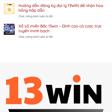
tiền
năm
vào
Hướng dẫn đăng ký đại lý 13WIN để nhận hoa
tại
2026
link
nhà
hồng hấp dẫn
bị
cái
ở
Chức năng bình luận bị tắt
chặn
13Win
Hướng
13Win
năm
dẫn
Xổ số miền Bắc 13win – Đỉnh cao cá cược trực
khi
2026
đăng
bị
tuyến minh bạch
ký
nhà
ở
Chức năng bình luận bị tắt
đại
mạng
Xổ
lý
chặn
số
13WIN
miền
để
Bắc
nhận
13win
hoa
–
hồng
Đỉnh
hấp
cao
dẫn
cá
cược
trực
tuyến
minh
bạch