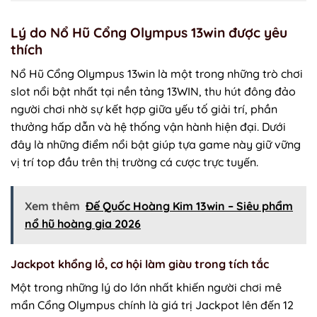
Lý do Nổ Hũ Cổng Olympus 13win được yêu
thích
Nổ Hũ Cổng Olympus 13win là một trong những trò chơi
slot nổi bật nhất tại nền tảng 13WIN, thu hút đông đảo
người chơi nhờ sự kết hợp giữa yếu tố giải trí, phần
thưởng hấp dẫn và hệ thống vận hành hiện đại. Dưới
đây là những điểm nổi bật giúp tựa game này giữ vững
vị trí top đầu trên thị trường cá cược trực tuyến.
Xem thêm
Đế Quốc Hoàng Kim 13win – Siêu phẩm
nổ hũ hoàng gia 2026
Jackpot khổng lồ, cơ hội làm giàu trong tích tắc
Một trong những lý do lớn nhất khiến người chơi mê
mẩn Cổng Olympus chính là giá trị Jackpot lên đến 12