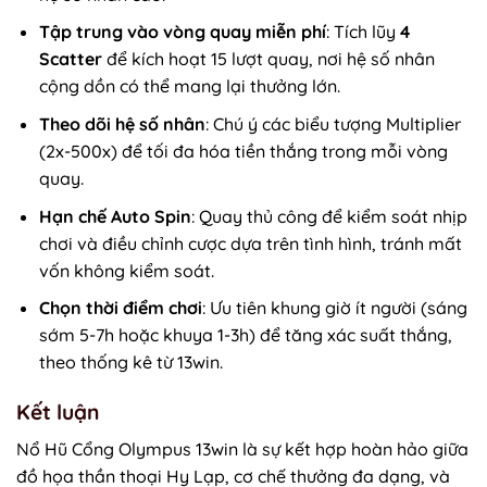
Tập trung vào vòng quay miễn phí
: Tích lũy
4
Scatter
để kích hoạt 15 lượt quay, nơi hệ số nhân
cộng dồn có thể mang lại thưởng lớn.
Theo dõi hệ số nhân
: Chú ý các biểu tượng Multiplier
(2x-500x) để tối đa hóa tiền thắng trong mỗi vòng
quay.
Hạn chế Auto Spin
: Quay thủ công để kiểm soát nhịp
chơi và điều chỉnh cược dựa trên tình hình, tránh mất
vốn không kiểm soát.
Chọn thời điểm chơi
: Ưu tiên khung giờ ít người (sáng
sớm 5-7h hoặc khuya 1-3h) để tăng xác suất thắng,
theo thống kê từ 13win.
Kết luận
Nổ Hũ Cổng Olympus 13win là sự kết hợp hoàn hảo giữa
đồ họa thần thoại Hy Lạp, cơ chế thưởng đa dạng, và