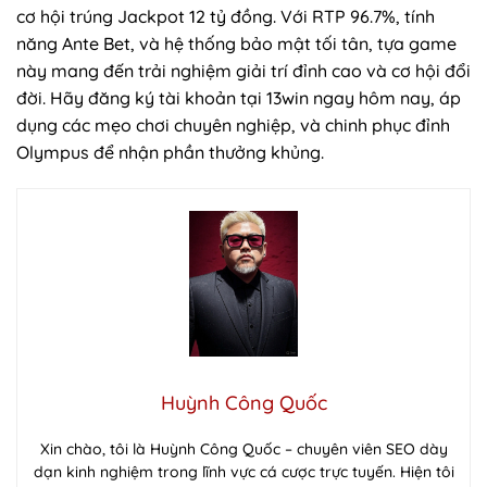
cơ hội trúng Jackpot 12 tỷ đồng. Với RTP 96.7%, tính
năng Ante Bet, và hệ thống bảo mật tối tân, tựa game
này mang đến trải nghiệm giải trí đỉnh cao và cơ hội đổi
đời. Hãy đăng ký tài khoản tại 13win ngay hôm nay, áp
dụng các mẹo chơi chuyên nghiệp, và chinh phục đỉnh
Olympus để nhận phần thưởng khủng.
Huỳnh Công Quốc
Xin chào, tôi là Huỳnh Công Quốc – chuyên viên SEO dày
dạn kinh nghiệm trong lĩnh vực cá cược trực tuyến. Hiện tôi