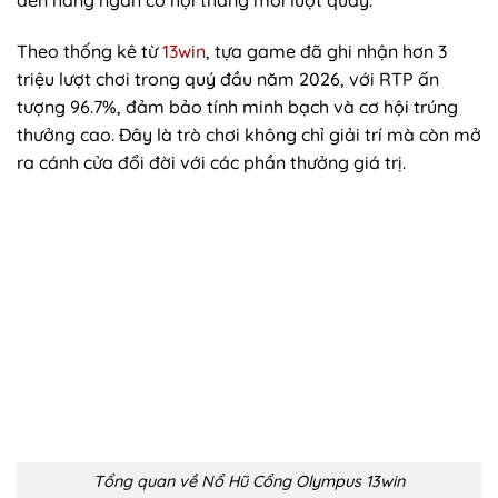
đến hàng ngàn cơ hội thắng mỗi lượt quay.
Theo thống kê từ
13win
, tựa game đã ghi nhận hơn 3
triệu lượt chơi trong quý đầu năm 2026, với RTP ấn
tượng 96.7%, đảm bảo tính minh bạch và cơ hội trúng
thưởng cao. Đây là trò chơi không chỉ giải trí mà còn mở
ra cánh cửa đổi đời với các phần thưởng giá trị.
Tổng quan về Nổ Hũ Cổng Olympus 13win