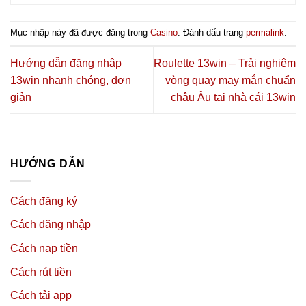
Mục nhập này đã được đăng trong
Casino
. Đánh dấu trang
permalink
.
Hướng dẫn đăng nhập
Roulette 13win – Trải nghiệm
13win nhanh chóng, đơn
vòng quay may mắn chuẩn
giản
châu Âu tại nhà cái 13win
HƯỚNG DẪN
Cách đăng ký
Cách đăng nhập
Cách nạp tiền
Cách rút tiền
Cách tải app