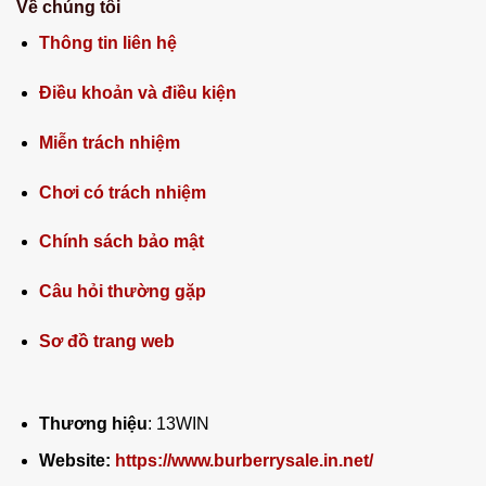
Về chúng tôi
Thông tin liên hệ
Điều khoản và điều kiện
Miễn trách nhiệm
Chơi có trách nhiệm
Chính sách bảo mật
Câu hỏi thường gặp
Sơ đồ trang web
Thương hiệu
: 13WIN
Website:
https://www.burberrysale.in.net/