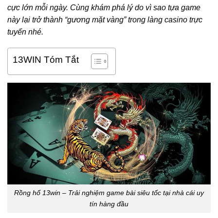
cực lớn mỗi ngày. Cùng khám phá lý do vì sao tựa game
này lại trở thành “gương mặt vàng” trong làng casino trực
tuyến nhé.
13WIN Tóm Tắt
Rồng hổ 13win – Trải nghiệm game bài siêu tốc tại nhà cái uy
tín hàng đầu