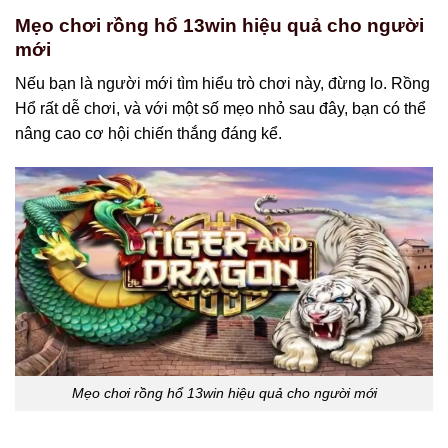
Mẹo chơi rồng hổ 13win hiệu quả cho người
mới
Nếu bạn là người mới tìm hiểu trò chơi này, đừng lo. Rồng
Hổ rất dễ chơi, và với một số mẹo nhỏ sau đây, bạn có thể
nâng cao cơ hội chiến thắng đáng kể.
Mẹo chơi rồng hổ 13win hiệu quả cho người mới