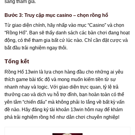
sàng tham gia.
Bước 3: Truy cập mục casino – chọn rồng hổ
Từ giao diện chính, hãy nhấp vào mục “Casino” và chọn
“Rồng Hổ”. Bạn sẽ thấy danh sách các bàn chơi đang hoạt
động, có thể tham gia bất cứ lúc nào. Chỉ cần đặt cược và
bắt đầu trải nghiệm ngay thôi.
Tổng kết
Rồng Hổ 13win là lựa chọn hàng đầu cho những ai yêu
thích game bài tốc độ và mong muốn kiếm tiền từ sự
nhanh nhạy và logic. Với giao diện trực quan, tỷ lệ trả
thưởng cao và dịch vụ hỗ trợ đỉnh, bạn hoàn toàn có thể
yên tâm “chiến đấu” mà không phải lo lắng về bất kỳ vấn
đề nào. Hãy đăng ký tài khoản 13win hôm nay để khám
phá trải nghiệm rồng hổ như dân chơi chuyên nghiệp!