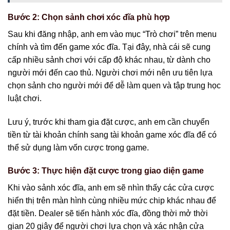
Bước 2: Chọn sảnh chơi xóc đĩa phù hợp
Sau khi đăng nhập, anh em vào mục “Trò chơi” trên menu
chính và tìm đến game xóc đĩa. Tại đây, nhà cái sẽ cung
cấp nhiều sảnh chơi với cấp độ khác nhau, từ dành cho
người mới đến cao thủ. Người chơi mới nên ưu tiên lựa
chọn sảnh cho người mới để dễ làm quen và tập trung học
luật chơi.
Lưu ý, trước khi tham gia đặt cược, anh em cần chuyển
tiền từ tài khoản chính sang tài khoản game xóc đĩa để có
thể sử dụng làm vốn cược trong game.
Bước 3: Thực hiện đặt cược trong giao diện game
Khi vào sảnh xóc đĩa, anh em sẽ nhìn thấy các cửa cược
hiển thị trên màn hình cùng nhiều mức chip khác nhau để
đặt tiền. Dealer sẽ tiến hành xóc đĩa, đồng thời mở thời
gian 20 giây để người chơi lựa chọn và xác nhận cửa