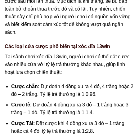
cược sau mỗi lần thua. Mục đích là khi thắng, sẽ bù đắp
toàn bộ khoản thua trước đó và có lãi. Tuy nhiên, chiến
thuật này chỉ phù hợp với người chơi có nguồn vốn vững
và biết kiểm soát cảm xúc tốt để không vượt quá ngân
sách.
Các loại cửa cược phổ biến tại xóc đĩa 13win
Tại sảnh chơi xóc đĩa 13win, người chơi có thể đặt cược
vào nhiều cửa với tỷ lệ trả thưởng khác nhau, giúp linh
hoạt lựa chọn chiến thuật:
Cược chẵn:
Dự đoán 4 đồng xu ra 4 đỏ, 4 trắng hoặc 2
đỏ – 2 trắng. Tỷ lệ trả thưởng là 1:0.96.
Cược lẻ:
Dự đoán 4 đồng xu ra 3 đỏ – 1 trắng hoặc 3
trắng – 1 đỏ. Tỷ lệ trả thưởng là 1:1.4.
Cược Tài:
Đặt cược khi 4 đồng xu ra 3 đỏ – 1 trắng
hoặc cả 4 đỏ, tỷ lệ trả thưởng là 1:2.8.