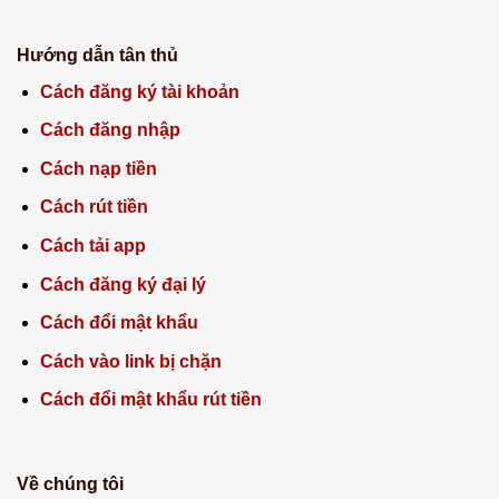
Hướng dẫn tân thủ
Cách đăng ký tài khoản
Cách đăng nhập
Cách nạp tiền
Cách rút tiền
Cách tải app
Cách đăng ký đại lý
Cách đổi mật khẩu
Cách vào link bị chặn
Cách đổi mật khẩu rút tiền
Về chúng tôi