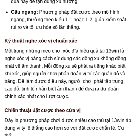
quả này để tận dụng xu hướng.
Cầu ngang:
Phương pháp đặt cược theo mô hình
ngang, thường theo kiểu 1-1 hoặc 1-2, giúp kiểm soát
rủi ro và tối ưu hóa số lần thắng.
Kỹ thuật nghe xóc vị chuẩn xác
Một trong những mẹo chơi xóc đĩa hiệu quả tại 13win là
nghe xóc vị bằng cách sử dụng các đồng xu không đồng
nhất về âm thanh. Mỗi đồng xu sẽ phát ra tiếng khác biệt
khi xóc, giúp người chơi phán đoán vị trí các quân đỏ và
trắng. Để làm được điều này, người chơi phải tập trung
cao độ, tinh tế nhận biết âm thanh để đưa ra dự đoán
chính xác nhất cho lượt cược.
Chiến thuật đặt cược theo cửa vị
Đây là phương pháp chơi được nhiều cao thủ tại 13win áp
dụng vì tỷ lệ thắng cao hơn so với đặt cược chẵn lẻ. Cụ
thể: