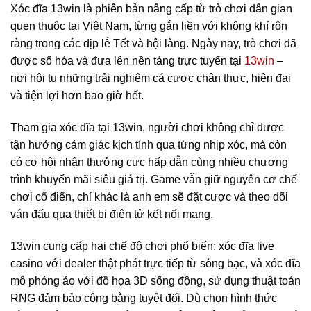
Xóc đĩa 13win là phiên bản nâng cấp từ trò chơi dân gian
quen thuộc tại Việt Nam, từng gắn liền với không khí rộn
ràng trong các dịp lễ Tết và hội làng. Ngày nay, trò chơi đã
được số hóa và đưa lên nền tảng trực tuyến tại
13win
–
nơi hội tụ những trải nghiệm cá cược chân thực, hiện đại
và tiện lợi hơn bao giờ hết.
Tham gia xóc đĩa tại 13win, người chơi không chỉ được
tận hưởng cảm giác kịch tính qua từng nhịp xóc, mà còn
có cơ hội nhận thưởng cực hấp dẫn cùng nhiều chương
trình khuyến mãi siêu giá trị. Game vẫn giữ nguyên cơ chế
chơi cổ điển, chỉ khác là anh em sẽ đặt cược và theo dõi
ván đấu qua thiết bị điện tử kết nối mạng.
13win cung cấp hai chế độ chơi phổ biến: xóc đĩa live
casino với dealer thật phát trực tiếp từ sòng bạc, và xóc đĩa
mô phỏng ảo với đồ họa 3D sống động, sử dụng thuật toán
RNG đảm bảo công bằng tuyệt đối. Dù chọn hình thức