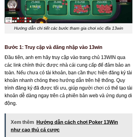
Hướng dẫn chi tiết các bước tham gia chơi xóc đĩa 13win
Bước 1: Truy cập và đăng nhập vào 13win
Đầu tiên, anh em hãy truy cập vào trang chủ 13WIN qua
các link chính thức được nhà cái cung cấp để đảm bảo an
toàn. Nếu chưa có tài khoản, bạn cần thực hiện đăng ký tài
khoản nhanh chóng theo hướng dẫn trên hệ thống. Quy
trình đăng ký đã được tối ưu, giúp người chơi có thể tạo tài
khoản dễ dàng ngay trên cả phiên bản web và ứng dụng di
động.
Xem thêm
Hướng dẫn cách chơi Poker 13Win
như cao thủ cá cược